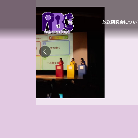
コ
ナ
ン
ビ
テ
ゲ
放送研究会につい
ン
ー
ツ
シ
へ
ョ
ス
ン
キ
に
ッ
移
プ
動