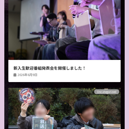
新入生歓迎番組発表会を開催しました！
2026年6月9日
Uncategorized