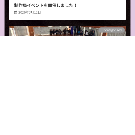
制作局イベントを開催しました！
2026年3月12日
Uncategorized
春合宿を開催しました！
2026年3月12日
Uncategorized